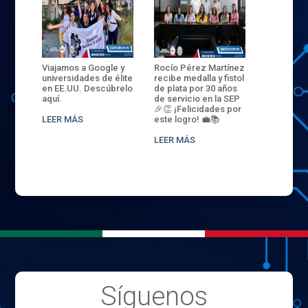
ANZA
Viajamos a Google y
Rocío Pérez Martínez
ENECB-CE
,
universidades de élite
recibe medalla y fistol
Arrancamo
EN EL
en EE.UU. Descúbrelo
de plata por 30 años
del ITSJR i
L
aquí.
de servicio en la SEP
batalla. 3
NCE
🎉👏 ¡Felicidades por
32 hombr
LEER MÁS
este logro! 💼📚
compiten
.
sede naci
LEER MÁS
LEER MÁS
Síguenos