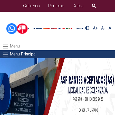
/usr/bin/ruby /www/wwwroot/sjuanrio.tecnm.mx/api/article.rb 43-
Gobierno
Participa
Datos
B�squeda
alumnos/apiSalida del comando:
A+
A-
A
Menú
Menú Principal