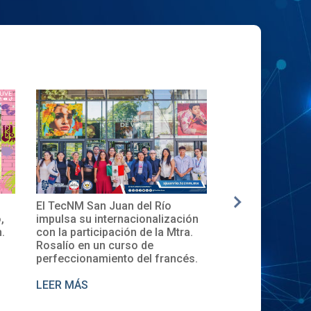
El TecNM San Juan del Río
✨🎓Toma de Pro
,
impulsa su internacionalización
Local del XXXII
.
con la participación de la Mtra.
en el TecNM San
Rosalío en un curso de
perfeccionamiento del francés.
LEER MÁS
LEER MÁS