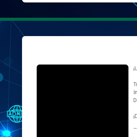
¡
T
I
D
¡
—