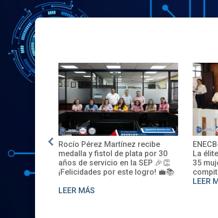
Rocío Pérez Martínez recibe
ENECB-
e en EE.UU.
medalla y fistol de plata por 30
La élit
años de servicio en la SEP 🎉👏
35 muj
¡Felicidades por este logro! 💼📚
compit
LEER 
LEER MÁS