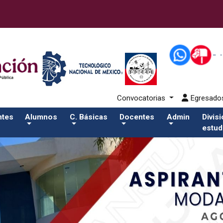
43-alumnos/apiSalida del comando:
Convocatorias
Egresad
ntes
Alumnos
C. Básicas
Docentes
Admin
Divis
estud