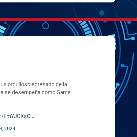
, un orgulloso egresado de la
ente se desempeña como Game
com/LmYJGXsCiJ
8, 2024