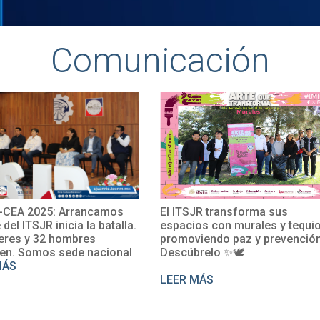
Comunicación
CEA 2025: Arrancamos
El ITSJR transforma sus
e del ITSJR inicia la batalla.
espacios con murales y tequio
eres y 32 hombres
promoviendo paz y prevención
en. Somos sede nacional
Descúbrelo ✨🕊
MÁS
LEER MÁS