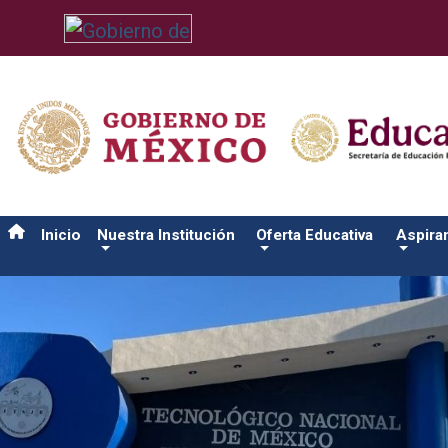
/usr/bin/ruby /www/wwwroot/sjuanrio.tecnm.mx/api/article.rb 
Inicio
Nuestra Institución
Oferta Educativa
Aspira