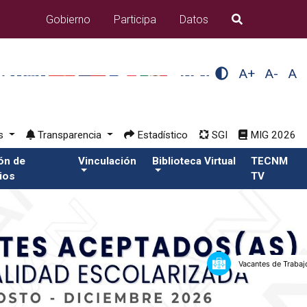
Gobierno
Participa
Datos
B�squeda
A+
A-
A
os
Transparencia
Estadístico
SGI
MIG 2026
ión de
Vinculación
Biblioteca Virtual
TECNM
ios
TV