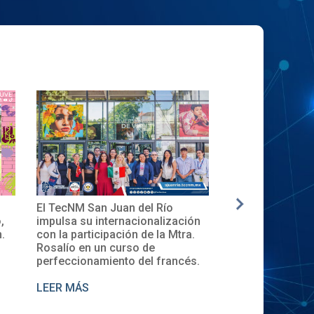
El TecNM San Juan del Río
✨🎓Toma de Pro
,
impulsa su internacionalización
Local del XXXII
.
con la participación de la Mtra.
en el TecNM San
Rosalío en un curso de
perfeccionamiento del francés.
LEER MÁS
LEER MÁS