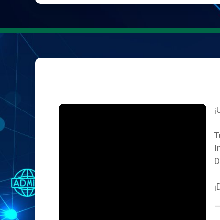
¡
T
I
D
¡
—