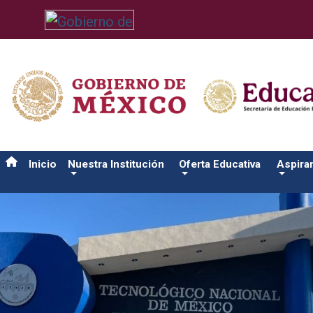
/usr/bin/ruby /www/wwwroot/sjuanrio.tecnm.mx/api/article.rb 
Inicio
Nuestra Institución
Oferta Educativa
Aspira