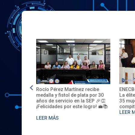
Rocío Pérez Martínez recibe
ENECB-
e en EE.UU.
medalla y fistol de plata por 30
La élit
años de servicio en la SEP 🎉👏
35 muj
¡Felicidades por este logro! 💼📚
compit
LEER 
LEER MÁS