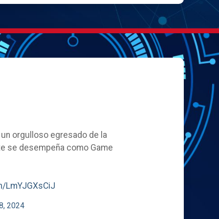
, un orgulloso egresado de la
ente se desempeña como Game
com/LmYJGXsCiJ
8, 2024