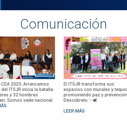
Comunicación
CEA 2025: Arrancamos
El ITSJR transforma sus
e del ITSJR inicia la batalla.
espacios con murales y tequio
eres y 32 hombres
promoviendo paz y prevención
en. Somos sede nacional
Descúbrelo ✨🕊
MÁS
LEER MÁS