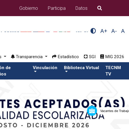
Gobierno
Participa
Datos
B�squeda
A+
A-
A
os
Transparencia
Estadístico
SGI
MIG 2026
ión de
Vinculación
Biblioteca Virtual
TECNM
ios
TV