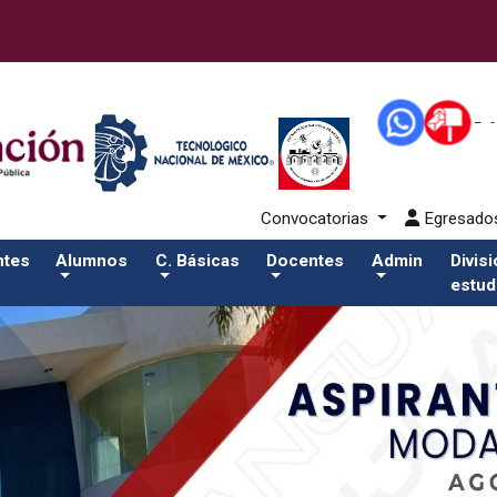
43-alumnos/apiSalida del comando:
Convocatorias
Egresad
ntes
Alumnos
C. Básicas
Docentes
Admin
Divis
estud