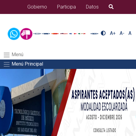
/usr/bin/ruby /www/wwwroot/sjuanrio.tecnm.mx/api/article.rb 42-
Gobierno
Participa
Datos
B�squeda
aspirantes/plantilla_tecnmSalida del comando:
A+
A-
A
Menú
Menú Principal