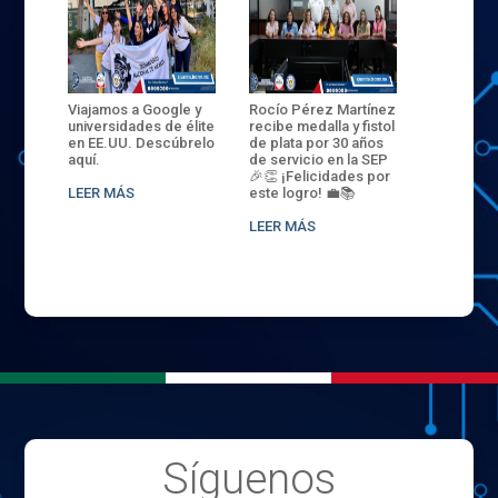
ANZA
Viajamos a Google y
Rocío Pérez Martínez
ENECB-CE
,
universidades de élite
recibe medalla y fistol
Arrancamo
EN EL
en EE.UU. Descúbrelo
de plata por 30 años
del ITSJR i
L
aquí.
de servicio en la SEP
batalla. 3
NCE
🎉👏 ¡Felicidades por
32 hombr
LEER MÁS
este logro! 💼📚
compiten
.
sede naci
LEER MÁS
LEER MÁS
Síguenos