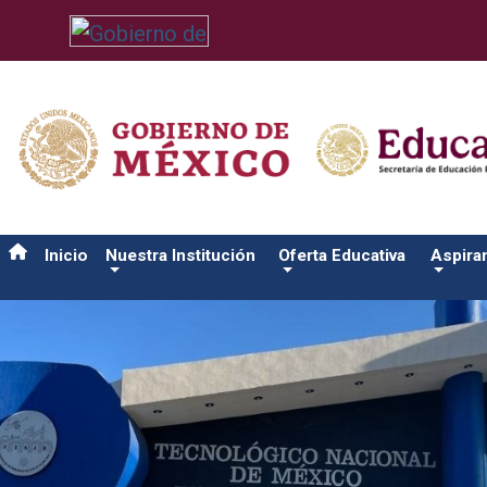
/usr/bin/ruby /www/wwwroot/sjuanrio.tecnm.mx/api/article.rb 4
Inicio
Nuestra Institución
Oferta Educativa
Aspira