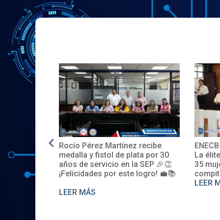
 Pérez Martínez recibe
ENECB-CEA 2025: Arrancam
la y fistol de plata por 30
La élite del ITSJR inicia la bat
de servicio en la SEP 🎉👏
35 mujeres y 32 hombres
cidades por este logro! 💼📚
compiten. Somos sede naci
LEER MÁS
 MÁS