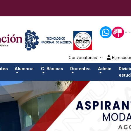
2-aspirantes/plantilla_tecnmSalida del comando:
Convocatorias
Egresad
ntes
Alumnos
C. Básicas
Docentes
Admin
Divis
estud