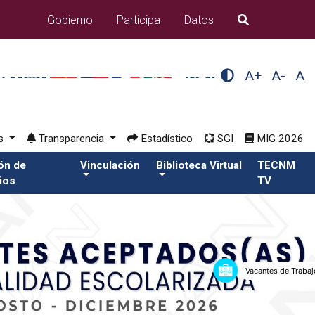
Gobierno
Participa
Datos
B�squeda
A+
A-
A
os
Transparencia
Estadístico
SGI
MIG 2026
ión de
Vinculación
Biblioteca Virtual
TECNM
ios
TV