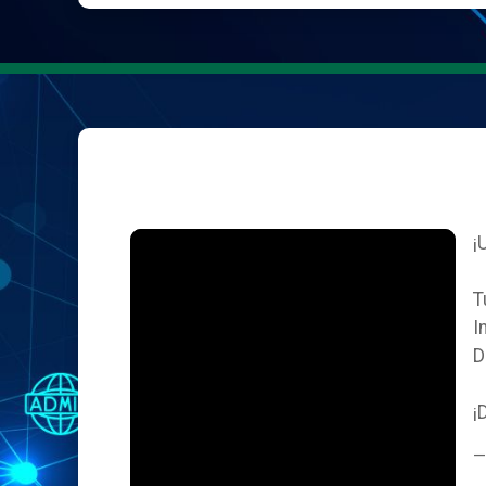
¡
T
I
D
¡
—