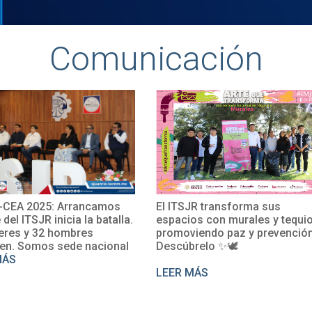
Comunicación
os
El ITSJR transforma sus
El TecNM San 
alla.
espacios con murales y tequio,
impulsa su int
promoviendo paz y prevención.
con la particip
onal
Descúbrelo ✨🕊
Rosalío en un
perfeccionami
LEER MÁS
LEER MÁS