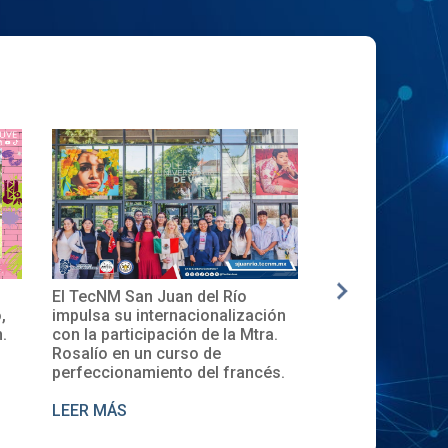
Juan del Río
✨🎓Toma de Protesta del Comité
ernacionalización
Local del XXXII ENECB-CEA 2025
ación de la Mtra.
en el TecNM San Juan del Río
 curso de
ento del francés.
LEER MÁS