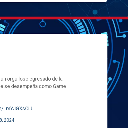
, un orgulloso egresado de la
ente se desempeña como Game
com/LmYJGXsCiJ
8, 2024