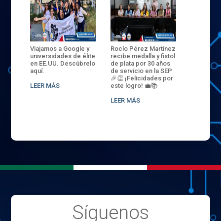
ANZA
Viajamos a Google y
Rocío Pérez Martínez
ENECB-CE
,
universidades de élite
recibe medalla y fistol
Arrancamo
EN EL
en EE.UU. Descúbrelo
de plata por 30 años
del ITSJR i
L
aquí.
de servicio en la SEP
batalla. 3
NCE
🎉👏 ¡Felicidades por
32 hombr
LEER MÁS
este logro! 💼📚
compiten
.
sede naci
LEER MÁS
LEER MÁS
Síguenos