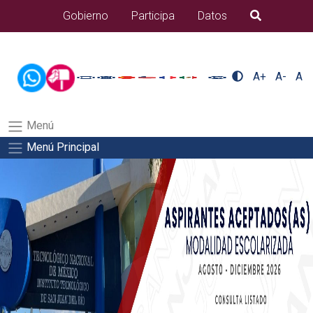
/usr/bin/ruby /www/wwwroot/sjuanrio.tecnm.mx/api/article.rb 42-
Gobierno
Participa
Datos
B�squeda
aspirantes/plantilla_tecnmSalida del comando:
A+
A-
A
Menú
Menú Principal