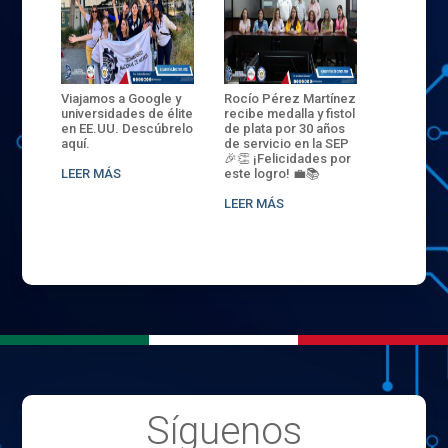
ANZA
Viajamos a Google y
Rocío Pérez Martínez
ENECB-CE
,
universidades de élite
recibe medalla y fistol
Arrancamo
EN EL
en EE.UU. Descúbrelo
de plata por 30 años
del ITSJR i
L
aquí.
de servicio en la SEP
batalla. 3
NCE
🎉👏 ¡Felicidades por
32 hombr
LEER MÁS
este logro! 💼📚
compiten
.
sede naci
LEER MÁS
LEER MÁS
Síguenos