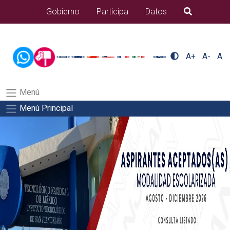
/usr/bin/ruby /www/wwwroot/sjuanrio.tecnm.mx/api/article.rb 42-
Gobierno
Participa
Datos
B�squeda
aspirantes/plantilla_tecnmSalida del comando:
A+
A-
A
Menú
Menú Principal