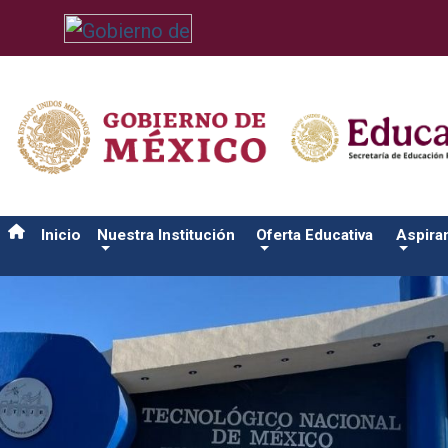
/usr/bin/ruby /www/wwwroot/sjuanrio.tecnm.mx/api/article.rb 4
Inicio
Nuestra Institución
Oferta Educativa
Aspira