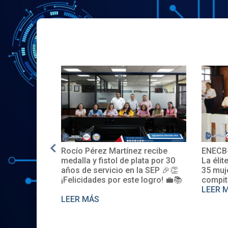
Rocío Pérez Martínez recibe
ENECB-
e en EE.UU.
medalla y fistol de plata por 30
La élit
años de servicio en la SEP 🎉👏
35 muj
¡Felicidades por este logro! 💼📚
compit
LEER 
LEER MÁS