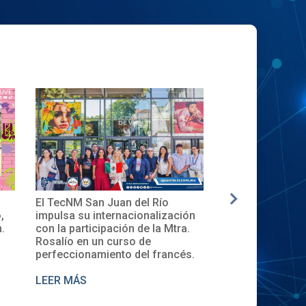
El TecNM San Juan del Río
✨🎓Toma de Pro
,
impulsa su internacionalización
Local del XXXII
.
con la participación de la Mtra.
en el TecNM San
Rosalío en un curso de
perfeccionamiento del francés.
LEER MÁS
LEER MÁS