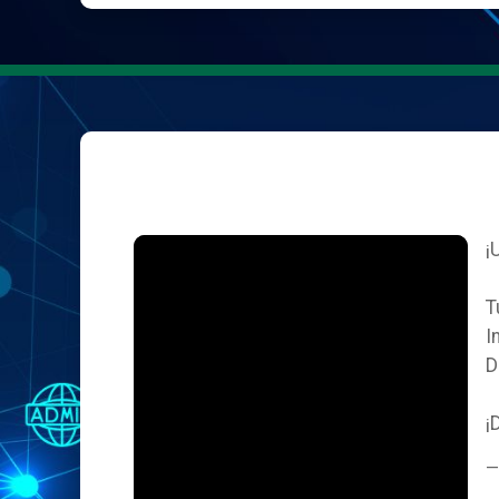
¡
T
I
D
¡
—