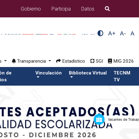
Gobierno
Participa
Datos
B�squeda
A+
A-
A
os
Transparencia
Estadístico
SGI
MIG 2026
ión de
Vinculación
Biblioteca Virtual
TECNM
ios
TV