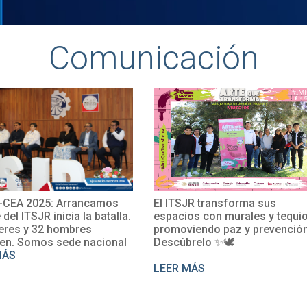
Comunicación
CEA 2025: Arrancamos
El ITSJR transforma sus
e del ITSJR inicia la batalla.
espacios con murales y tequio
eres y 32 hombres
promoviendo paz y prevención
en. Somos sede nacional
Descúbrelo ✨🕊
MÁS
LEER MÁS