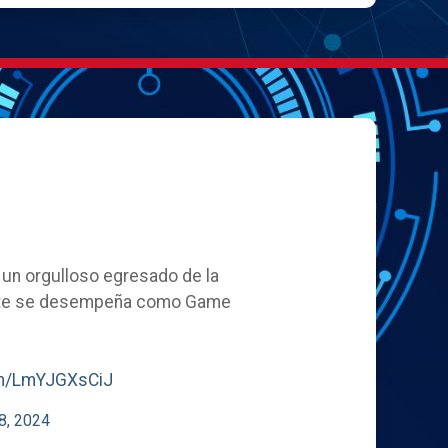
, un orgulloso egresado de la
ente se desempeña como Game
com/LmYJGXsCiJ
8, 2024