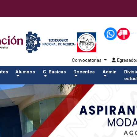
2-aspirantes/plantilla_tecnmSalida del comando:
Convocatorias
Egresad
ntes
Alumnos
C. Básicas
Docentes
Admin
Divis
estud