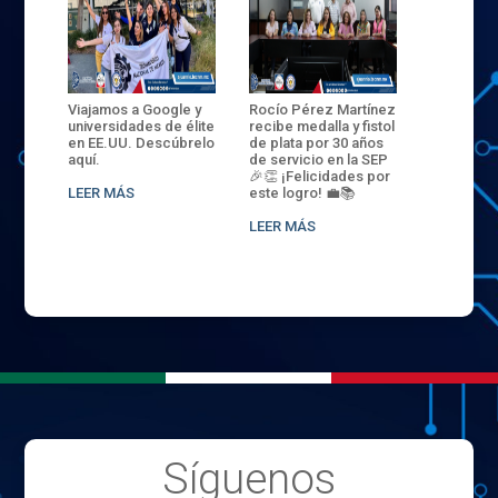
ANZA
Viajamos a Google y
Rocío Pérez Martínez
ENECB-CE
,
universidades de élite
recibe medalla y fistol
Arrancamo
EN EL
en EE.UU. Descúbrelo
de plata por 30 años
del ITSJR i
L
aquí.
de servicio en la SEP
batalla. 3
NCE
🎉👏 ¡Felicidades por
32 hombr
LEER MÁS
este logro! 💼📚
compiten
.
sede naci
LEER MÁS
LEER MÁS
Síguenos