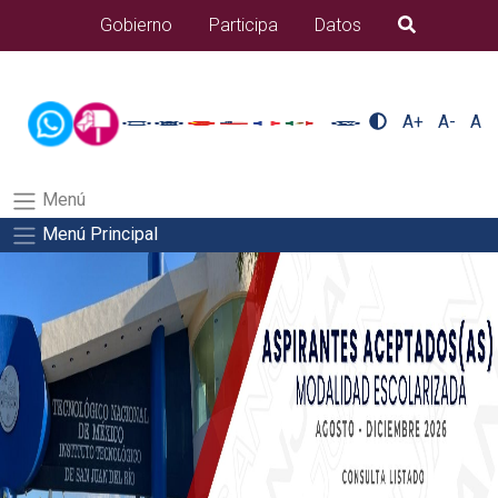
/usr/bin/ruby /www/wwwroot/sjuanrio.tecnm.mx/api/article.rb 42-
Gobierno
Participa
Datos
B�squeda
aspirantes/plantilla_tecnmSalida del comando:
A+
A-
A
Menú
Menú Principal