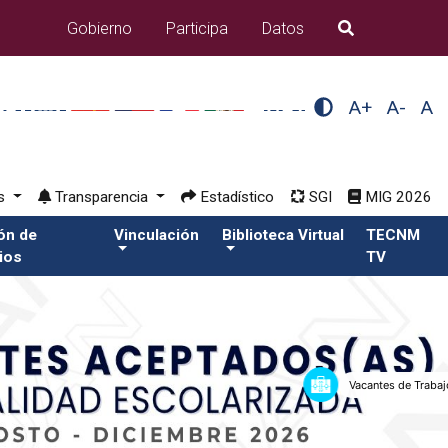
Gobierno
Participa
Datos
B�squeda
A+
A-
A
os
Transparencia
Estadístico
SGI
MIG 2026
ión de
Vinculación
Biblioteca Virtual
TECNM
ios
TV