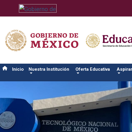
/usr/bin/ruby /www/wwwroot/sjuanrio.tecnm.mx/api/article.rb 4
Inicio
Nuestra Institución
Oferta Educativa
Aspira