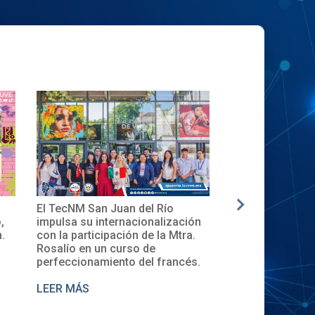
El TecNM San Juan del Río
✨🎓Toma de Pro
,
impulsa su internacionalización
Local del XXXII
.
con la participación de la Mtra.
en el TecNM San
Rosalío en un curso de
perfeccionamiento del francés.
LEER MÁS
LEER MÁS