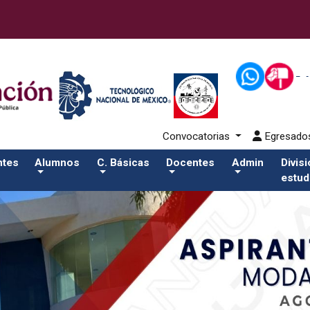
2-aspirantes/plantilla_tecnmSalida del comando:
Convocatorias
Egresad
ntes
Alumnos
C. Básicas
Docentes
Admin
Divis
estud