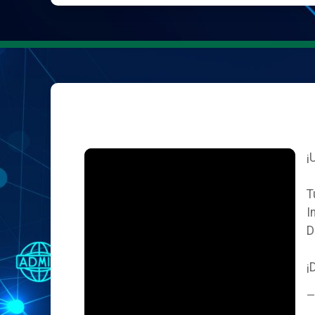
¡
T
I
D
¡
—