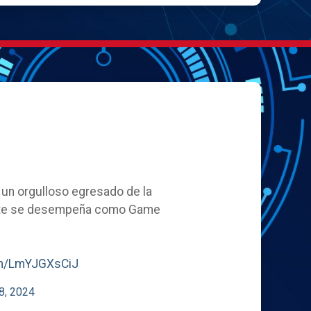
, un orgulloso egresado de la
ente se desempeña como Game
com/LmYJGXsCiJ
8, 2024