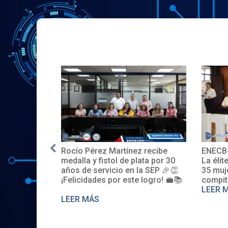
Rocío Pérez Martínez recibe
ENECB-
e en EE.UU.
medalla y fistol de plata por 30
La élit
años de servicio en la SEP 🎉👏
35 muj
¡Felicidades por este logro! 💼📚
compit
LEER 
LEER MÁS