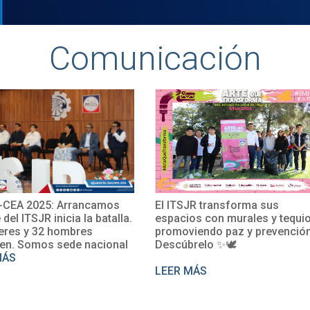
Comunicación
CEA 2025: Arrancamos
El ITSJR transforma sus
e del ITSJR inicia la batalla.
espacios con murales y tequio
eres y 32 hombres
promoviendo paz y prevención
en. Somos sede nacional
Descúbrelo ✨🕊
MÁS
LEER MÁS