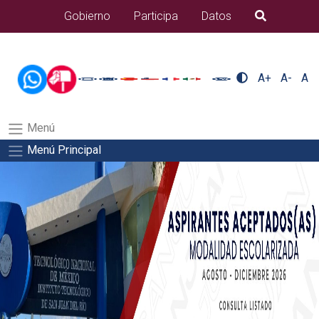
/usr/bin/ruby /www/wwwroot/sjuanrio.tecnm.mx/api/article.rb 42-
Gobierno
Participa
Datos
B�squeda
aspirantes/plantilla_tecnmSalida del comando:
A+
A-
A
Menú
Menú Principal