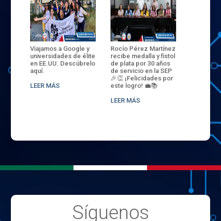
ANZA
Viajamos a Google y
Rocío Pérez Martínez
ENECB-CE
,
universidades de élite
recibe medalla y fistol
Arrancamo
EN EL
en EE.UU. Descúbrelo
de plata por 30 años
del ITSJR i
L
aquí.
de servicio en la SEP
batalla. 3
NCE
🎉👏 ¡Felicidades por
32 hombr
LEER MÁS
este logro! 💼📚
compiten
.
sede naci
LEER MÁS
LEER MÁS
Síguenos