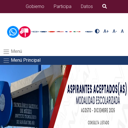
/usr/bin/ruby /www/wwwroot/sjuanrio.tecnm.mx/api/article.rb 42-
Gobierno
Participa
Datos
B�squeda
aspirantes/plantilla_tecnmSalida del comando:
A+
A-
A
Menú
Menú Principal