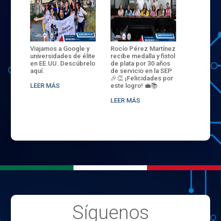
ANZA
Viajamos a Google y
Rocío Pérez Martínez
ENECB-CE
,
universidades de élite
recibe medalla y fistol
Arrancamo
EN EL
en EE.UU. Descúbrelo
de plata por 30 años
del ITSJR i
L
aquí.
de servicio en la SEP
batalla. 3
NCE
🎉👏 ¡Felicidades por
32 hombr
LEER MÁS
este logro! 💼📚
compiten
.
sede naci
LEER MÁS
LEER MÁS
Síguenos