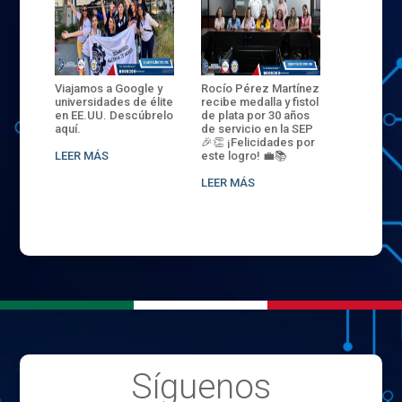
ANZA
Viajamos a Google y
Rocío Pérez Martínez
ENECB-CE
,
universidades de élite
recibe medalla y fistol
Arrancamo
EN EL
en EE.UU. Descúbrelo
de plata por 30 años
del ITSJR i
L
aquí.
de servicio en la SEP
batalla. 3
NCE
🎉👏 ¡Felicidades por
32 hombr
LEER MÁS
este logro! 💼📚
compiten
.
sede naci
LEER MÁS
LEER MÁS
Síguenos