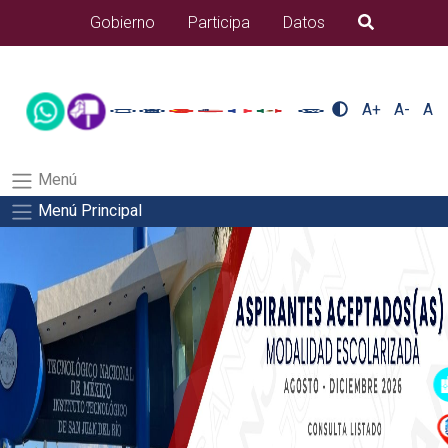
/usr/bin/ruby /www/wwwroot/sjuanrio.tecnm.mx/api/article.rb 42-
Gobierno
Participa
Datos
B�squeda
aspirantes/pdfSalida del comando:
A+
A-
A
Menú
Menú Principal