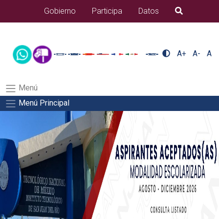
/usr/bin/ruby /www/wwwroot/sjuanrio.tecnm.mx/api/article.rb 42-
Gobierno
Participa
Datos
B�squeda
aspirantes/pdfSalida del comando:
A+
A-
A
Menú
Menú Principal