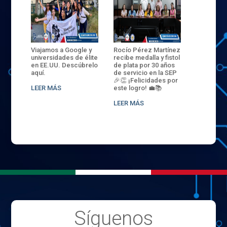
ANZA
Viajamos a Google y
Rocío Pérez Martínez
ENECB-CE
,
universidades de élite
recibe medalla y fistol
Arrancamo
EN EL
en EE.UU. Descúbrelo
de plata por 30 años
del ITSJR i
L
aquí.
de servicio en la SEP
batalla. 3
NCE
🎉👏 ¡Felicidades por
32 hombr
LEER MÁS
este logro! 💼📚
compiten
.
sede naci
LEER MÁS
LEER MÁS
Síguenos