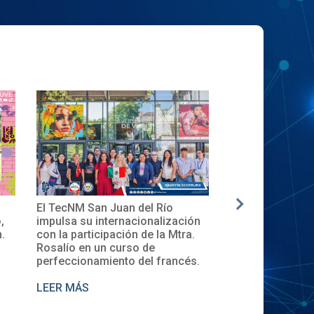
Juan del Río
✨🎓Toma de Protesta del Comité
ernacionalización
Local del XXXII ENECB-CEA 2025
ación de la Mtra.
en el TecNM San Juan del Río
 curso de
ento del francés.
LEER MÁS