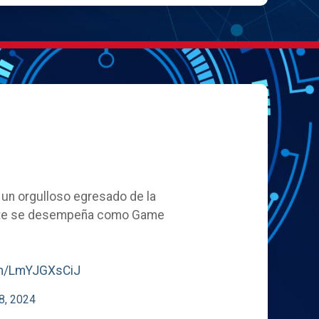
, un orgulloso egresado de la
ente se desempeña como Game
com/LmYJGXsCiJ
8, 2024