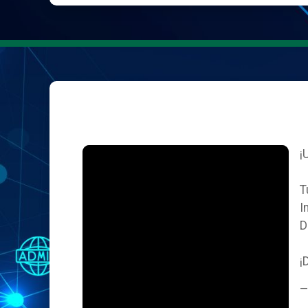
¡
T
I
D
¡
—