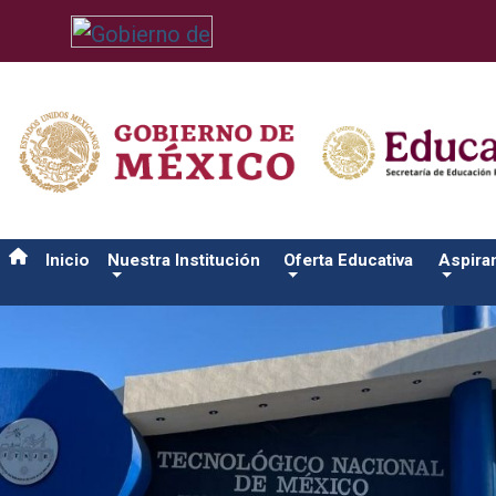
/usr/bin/ruby /www/wwwroot/sjuanrio.tecnm.mx/api/article.rb 
Inicio
Nuestra Institución
Oferta Educativa
Aspira