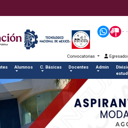
42-aspirantes/pdfSalida del comando:
Convocatorias
Egresad
ntes
Alumnos
C. Básicas
Docentes
Admin
Divis
estud