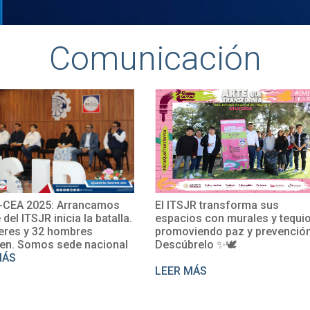
Comunicación
os
El ITSJR transforma sus
El TecNM San 
alla.
espacios con murales y tequio,
impulsa su int
promoviendo paz y prevención.
con la particip
onal
Descúbrelo ✨🕊
Rosalío en un
perfeccionami
LEER MÁS
LEER MÁS