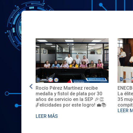
 Pérez Martínez recibe
ENECB-CEA 2025: Arrancam
la y fistol de plata por 30
La élite del ITSJR inicia la bat
de servicio en la SEP 🎉👏
35 mujeres y 32 hombres
cidades por este logro! 💼📚
compiten. Somos sede naci
LEER MÁS
 MÁS