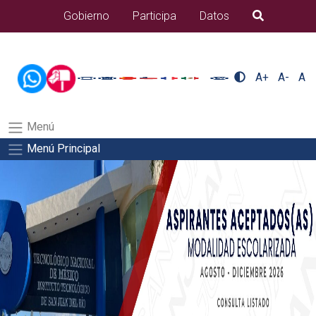
/usr/bin/ruby /www/wwwroot/sjuanrio.tecnm.mx/api/article.rb 42-
Gobierno
Participa
Datos
B�squeda
aspirantes/pdfSalida del comando:
A+
A-
A
Menú
Menú Principal