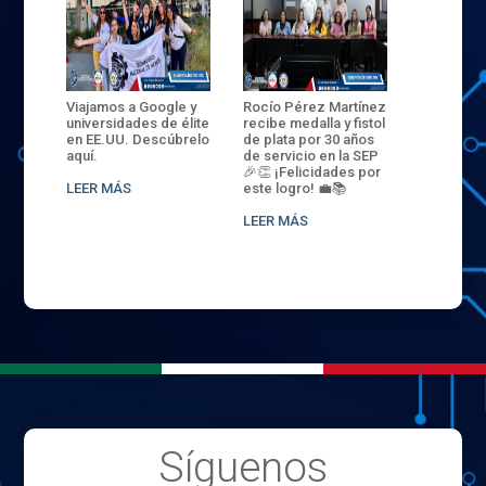
ANZA
Viajamos a Google y
Rocío Pérez Martínez
ENECB-CE
,
universidades de élite
recibe medalla y fistol
Arrancamo
EN EL
en EE.UU. Descúbrelo
de plata por 30 años
del ITSJR i
L
aquí.
de servicio en la SEP
batalla. 3
NCE
🎉👏 ¡Felicidades por
32 hombr
LEER MÁS
este logro! 💼📚
compiten
.
sede naci
LEER MÁS
LEER MÁS
Síguenos