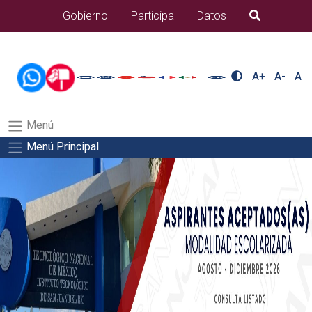
/usr/bin/ruby /www/wwwroot/sjuanrio.tecnm.mx/api/article.rb 42-
Gobierno
Participa
Datos
B�squeda
aspirantes/pdfSalida del comando:
A+
A-
A
Menú
Menú Principal