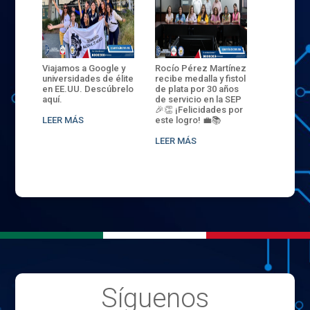
ANZA
Viajamos a Google y
Rocío Pérez Martínez
ENECB-CE
,
universidades de élite
recibe medalla y fistol
Arrancamo
EN EL
en EE.UU. Descúbrelo
de plata por 30 años
del ITSJR i
L
aquí.
de servicio en la SEP
batalla. 3
NCE
🎉👏 ¡Felicidades por
32 hombr
LEER MÁS
este logro! 💼📚
compiten
.
sede naci
LEER MÁS
LEER MÁS
Síguenos