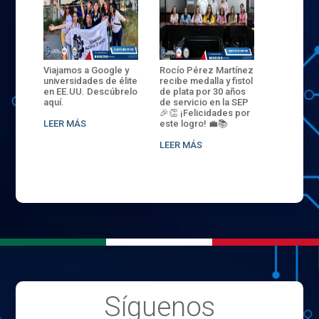
ANZA
Viajamos a Google y
Rocío Pérez Martínez
ENECB-CE
,
universidades de élite
recibe medalla y fistol
Arrancamo
EN EL
en EE.UU. Descúbrelo
de plata por 30 años
del ITSJR i
L
aquí.
de servicio en la SEP
batalla. 3
NCE
🎉👏 ¡Felicidades por
32 hombr
LEER MÁS
este logro! 💼📚
compiten
.
sede naci
LEER MÁS
LEER MÁS
Síguenos