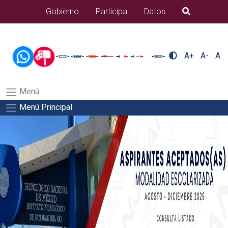
/usr/bin/ruby /www/wwwroot/sjuanrio.tecnm.mx/api/article.rb 42-
Gobierno
Participa
Datos
B�squeda
aspirantes/pdfSalida del comando:
A+
A-
A
Menú
Menú Principal