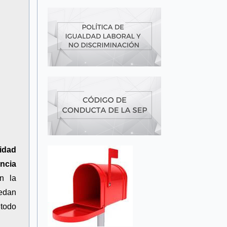
lidad
encia
on la
uedan
 todo