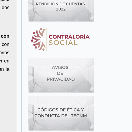
e dos
 con
s con
orios
er en
en la