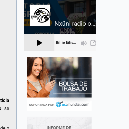
icia
o
se
odelo