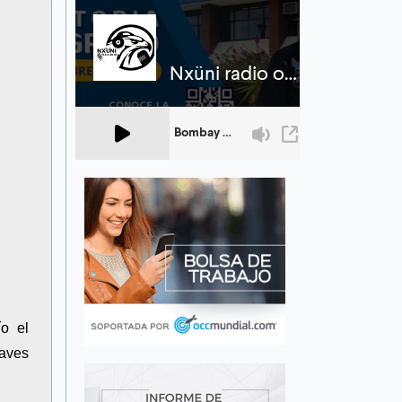
o el
 aves