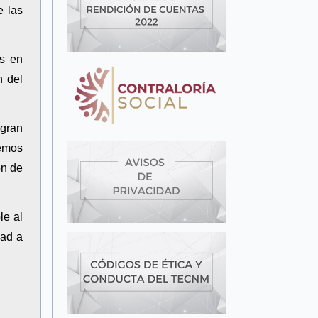
e las
es en
n del
 gran
memos
ón de
le al
dad a