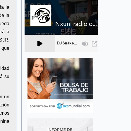
da la
de la
queda
ará a
TSJR.
e que
nidad
rá su
on un
ación
tamos
anina