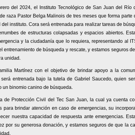
rero del 2024, el Instituto Tecnológico de San Juan del Río 
de raza Pastor Belga Malinois de tres meses que forma parte 
 del instituto. Cora será entrenada para realizar tareas de bús
errumbes de estructuras colapsadas y espacios abiertos. Est
ergencia y la ciudadanía que lo requiera, representando al I
el entrenamiento de búsqueda y rescate, y estamos seguros d
ra unidad.
amilia Martínez con el objetivo de brindar apoyo a la comu
 será entrenada bajo la tutela de Gabriel Saucedo, quien se
o un binomio canino de búsqueda.
a de Protección Civil del Tec San Juan, la cual ya cuenta c
s para brindar atención en caso de emergencias, su incorpor
alecer nuestra capacidad de respuesta ante emergencias. Es
nez por su generosa donación, y estamos seguros de que la c
idad.