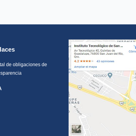
laces
tal de obligaciones de
nsparencia
A