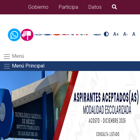
/usr/bin/ruby /www/wwwroot/sjuanrio.tecnm.mx/api/article.rb
Gobierno
Participa
Datos
B�squeda
nuestra/nuestra-2Salida del comando:
A+
A-
A
Menú
Menú Principal