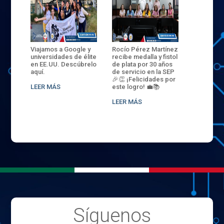
ANZA
Viajamos a Google y
Rocío Pérez Martínez
ENECB-CE
,
universidades de élite
recibe medalla y fistol
Arrancamo
EN EL
en EE.UU. Descúbrelo
de plata por 30 años
del ITSJR i
L
aquí.
de servicio en la SEP
batalla. 3
NCE
🎉👏 ¡Felicidades por
32 hombr
LEER MÁS
este logro! 💼📚
compiten
.
sede naci
LEER MÁS
LEER MÁS
Síguenos