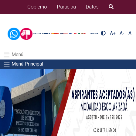
/usr/bin/ruby /www/wwwroot/sjuanrio.tecnm.mx/api/article.rb
Gobierno
Participa
Datos
B�squeda
nuestra/nuestra-2Salida del comando:
A+
A-
A
Menú
Menú Principal