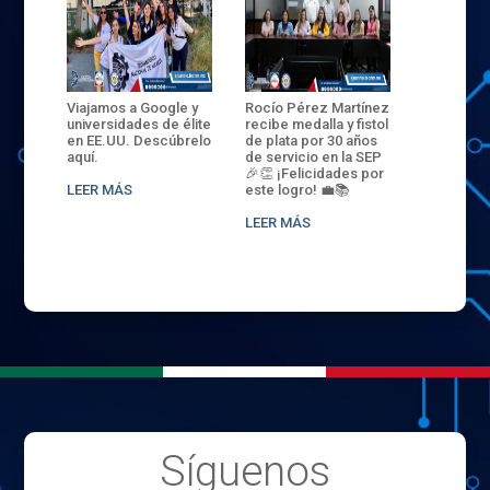
ANZA
Viajamos a Google y
Rocío Pérez Martínez
ENECB-CE
,
universidades de élite
recibe medalla y fistol
Arrancamo
EN EL
en EE.UU. Descúbrelo
de plata por 30 años
del ITSJR i
L
aquí.
de servicio en la SEP
batalla. 3
NCE
🎉👏 ¡Felicidades por
32 hombr
LEER MÁS
este logro! 💼📚
compiten
.
sede naci
LEER MÁS
LEER MÁS
Síguenos