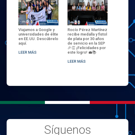
ANZA
Viajamos a Google y
Rocío Pérez Martínez
ENECB-CE
,
universidades de élite
recibe medalla y fistol
Arrancamo
EN EL
en EE.UU. Descúbrelo
de plata por 30 años
del ITSJR i
L
aquí.
de servicio en la SEP
batalla. 3
NCE
🎉👏 ¡Felicidades por
32 hombr
LEER MÁS
este logro! 💼📚
compiten
.
sede naci
LEER MÁS
LEER MÁS
Síguenos