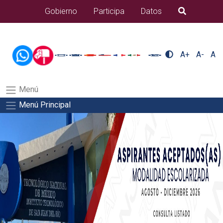
/usr/bin/ruby /www/wwwroot/sjuanrio.tecnm.mx/api/article.rb
Gobierno
Participa
Datos
B�squeda
nuestra/nuestra-2Salida del comando:
A+
A-
A
Menú
Menú Principal