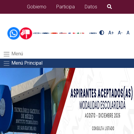
/usr/bin/ruby /www/wwwroot/sjuanrio.tecnm.mx/api/article.rb
Gobierno
Participa
Datos
B�squeda
nuestra/nuestra-2Salida del comando:
A+
A-
A
Menú
Menú Principal