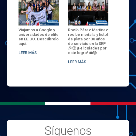
ANZA
Viajamos a Google y
Rocío Pérez Martínez
ENECB-CE
,
universidades de élite
recibe medalla y fistol
Arrancamo
EN EL
en EE.UU. Descúbrelo
de plata por 30 años
del ITSJR i
L
aquí.
de servicio en la SEP
batalla. 3
NCE
🎉👏 ¡Felicidades por
32 hombr
LEER MÁS
este logro! 💼📚
compiten
.
sede naci
LEER MÁS
LEER MÁS
Síguenos