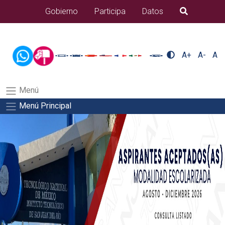
/usr/bin/ruby /www/wwwroot/sjuanrio.tecnm.mx/api/article.rb
Gobierno
Participa
Datos
B�squeda
nuestra/nuestra-2Salida del comando:
A+
A-
A
Menú
Menú Principal