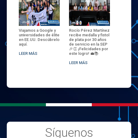
ANZA
Viajamos a Google y
Rocío Pérez Martínez
ENECB-CE
,
universidades de élite
recibe medalla y fistol
Arrancamo
EN EL
en EE.UU. Descúbrelo
de plata por 30 años
del ITSJR i
L
aquí.
de servicio en la SEP
batalla. 3
NCE
🎉👏 ¡Felicidades por
32 hombr
LEER MÁS
este logro! 💼📚
compiten
.
sede naci
LEER MÁS
LEER MÁS
Síguenos