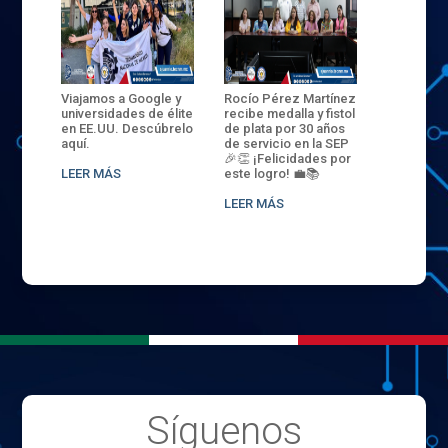
ANZA
Viajamos a Google y
Rocío Pérez Martínez
ENECB-CE
,
universidades de élite
recibe medalla y fistol
Arrancamo
EN EL
en EE.UU. Descúbrelo
de plata por 30 años
del ITSJR i
L
aquí.
de servicio en la SEP
batalla. 3
NCE
🎉👏 ¡Felicidades por
32 hombr
LEER MÁS
este logro! 💼📚
compiten
.
sede naci
LEER MÁS
LEER MÁS
Síguenos