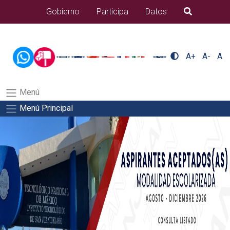
/usr/bin/ruby /www/wwwroot/sjuanrio.tecnm.mx/api/article.rb
Gobierno
Participa
Datos
B�squeda
alumnos/titulacionSalida del comando:
A+
A-
A
Menú
Menú Principal