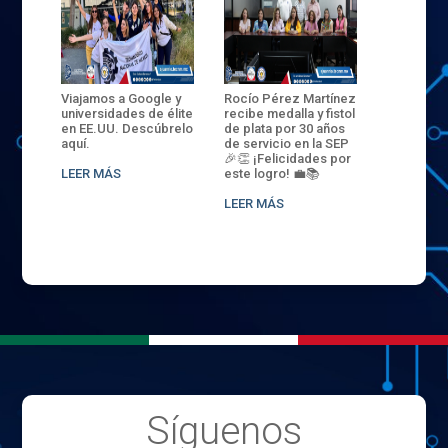
ANZA
Viajamos a Google y
Rocío Pérez Martínez
ENECB-CE
,
universidades de élite
recibe medalla y fistol
Arrancamo
EN EL
en EE.UU. Descúbrelo
de plata por 30 años
del ITSJR i
L
aquí.
de servicio en la SEP
batalla. 3
NCE
🎉👏 ¡Felicidades por
32 hombr
LEER MÁS
este logro! 💼📚
compiten
.
sede naci
LEER MÁS
LEER MÁS
Síguenos