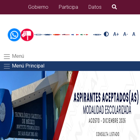
/usr/bin/ruby /www/wwwroot/sjuanrio.tecnm.mx/api/article.rb
Gobierno
Participa
Datos
B�squeda
alumnos/titulacionSalida del comando:
A+
A-
A
Menú
Menú Principal