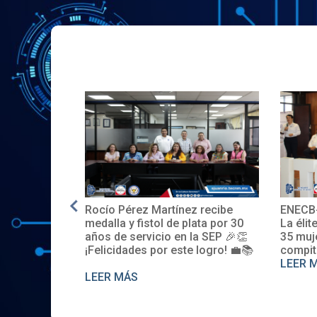
Rocío Pérez Martínez recibe
ENECB-CEA 
E.UU.
medalla y fistol de plata por 30
La élite del I
años de servicio en la SEP 🎉👏
35 mujeres 
¡Felicidades por este logro! 💼📚
compiten. S
LEER MÁS
LEER MÁS