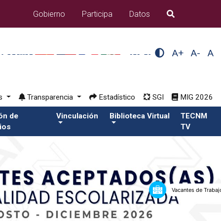
Gobierno
Participa
Datos
B�squeda
A+
A-
A
os
Transparencia
Estadístico
SGI
MIG 2026
ión de
Vinculación
Biblioteca Virtual
TECNM
ios
TV