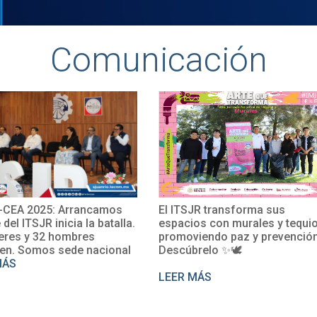
Comunicación
2025: Arrancamos
El ITSJR transforma sus
TSJR inicia la batalla.
espacios con murales y tequio,
y 32 hombres
promoviendo paz y prevención.
omos sede nacional
Descúbrelo ✨🕊
LEER MÁS