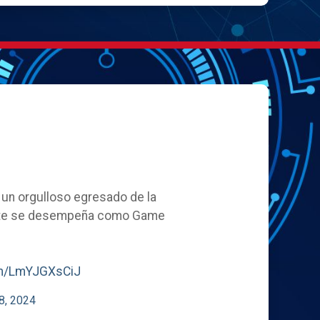
, un orgulloso egresado de la
ente se desempeña como Game
com/LmYJGXsCiJ
8, 2024