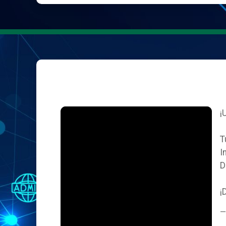
¡
T
I
D
¡
—