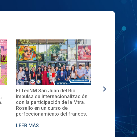
El TecNM San Juan del Río
✨🎓Toma de Protesta
impulsa su internacionalización
Local del XXXII ENEC
con la participación de la Mtra.
en el TecNM San Juan
Rosalío en un curso de
perfeccionamiento del francés.
LEER MÁS
LEER MÁS