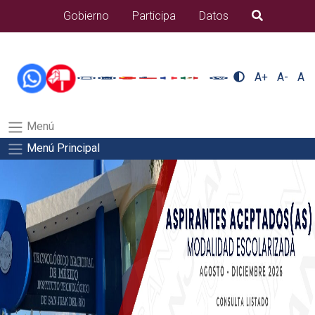
/usr/bin/ruby /www/wwwroot/sjuanrio.tecnm.mx/api/article.rb
Gobierno
Participa
Datos
B�squeda
alumnos/titulacionSalida del comando:
A+
A-
A
Menú
Menú Principal