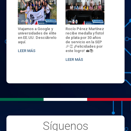
ANZA
Viajamos a Google y
Rocío Pérez Martínez
ENECB-CE
,
universidades de élite
recibe medalla y fistol
Arrancamo
EN EL
en EE.UU. Descúbrelo
de plata por 30 años
del ITSJR i
L
aquí.
de servicio en la SEP
batalla. 3
NCE
🎉👏 ¡Felicidades por
32 hombr
LEER MÁS
este logro! 💼📚
compiten
.
sede naci
LEER MÁS
LEER MÁS
Síguenos