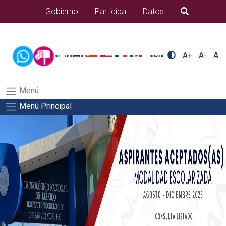
/usr/bin/ruby /www/wwwroot/sjuanrio.tecnm.mx/api/article.rb
Gobierno
Participa
Datos
B�squeda
alumnos/titulacionSalida del comando:
A+
A-
A
Menú
Menú Principal