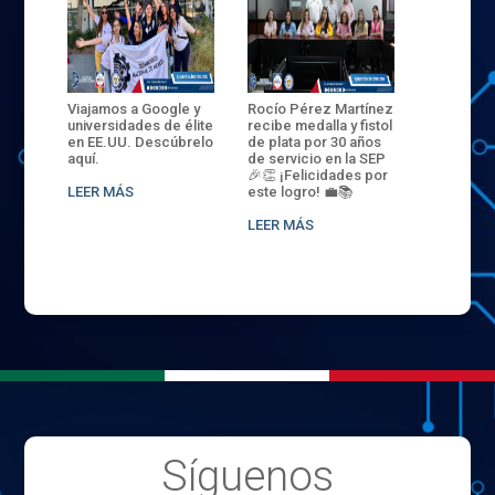
ANZA
Viajamos a Google y
Rocío Pérez Martínez
ENECB-CE
,
universidades de élite
recibe medalla y fistol
Arrancamo
EN EL
en EE.UU. Descúbrelo
de plata por 30 años
del ITSJR i
L
aquí.
de servicio en la SEP
batalla. 3
NCE
🎉👏 ¡Felicidades por
32 hombr
LEER MÁS
este logro! 💼📚
compiten
.
sede naci
LEER MÁS
LEER MÁS
Síguenos