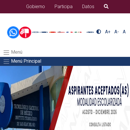
/usr/bin/ruby /www/wwwroot/sjuanrio.tecnm.mx/api/article.rb
Gobierno
Participa
Datos
B�squeda
alumnos/titulacionSalida del comando:
A+
A-
A
Menú
Menú Principal