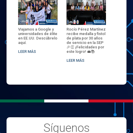
ANZA
Viajamos a Google y
Rocío Pérez Martínez
ENECB-CE
,
universidades de élite
recibe medalla y fistol
Arrancamo
EN EL
en EE.UU. Descúbrelo
de plata por 30 años
del ITSJR i
L
aquí.
de servicio en la SEP
batalla. 3
NCE
🎉👏 ¡Felicidades por
32 hombr
LEER MÁS
este logro! 💼📚
compiten
.
sede naci
LEER MÁS
LEER MÁS
Síguenos