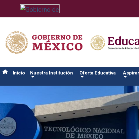
/usr/bin/ruby /www/wwwroot/sjuanrio.tecnm.mx/api/article.rb a
Inicio
Nuestra Institución
Oferta Educativa
Aspira