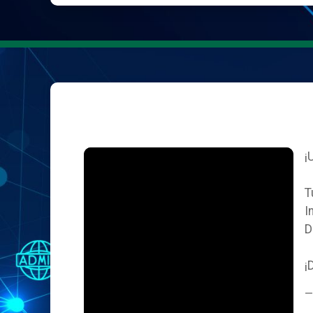
¡
T
I
D
¡
—