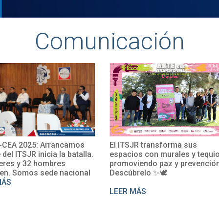
Comunicación
El ITSJR transforma sus
El TecNM San Juan de
espacios con murales y tequio,
impulsa su internacio
promoviendo paz y prevención.
con la participación d
Descúbrelo ✨🕊
Rosalío en un curso 
perfeccionamiento de
LEER MÁS
LEER MÁS