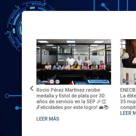
 Martínez recibe
ENECB-CEA 2025: Arrancamos
tol de plata por 30
La élite del ITSJR inicia la batalla.
icio en la SEP 🎉👏
35 mujeres y 32 hombres
 por este logro! 💼📚
compiten. Somos sede nacional
LEER MÁS