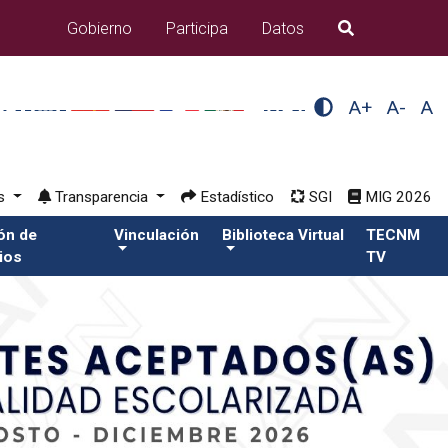
Gobierno
Participa
Datos
B�squeda
A+
A-
A
os
Transparencia
Estadístico
SGI
MIG 2026
ión de
Vinculación
Biblioteca Virtual
TECNM
ios
TV