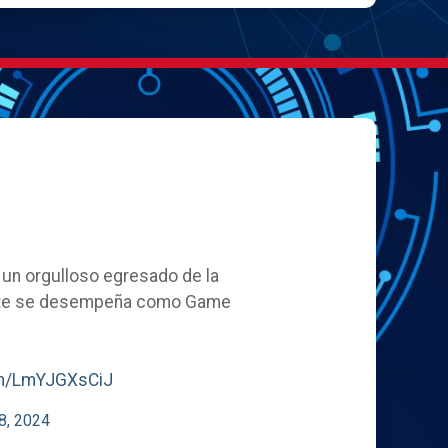
, un orgulloso egresado de la
ente se desempeña como Game
com/LmYJGXsCiJ
8, 2024