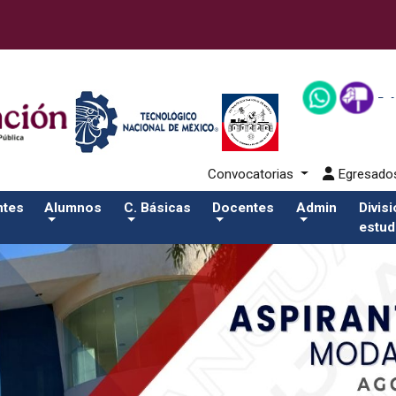
lumnos/titulacionSalida del comando:
Convocatorias
Egresad
ntes
Alumnos
C. Básicas
Docentes
Admin
Divis
estud