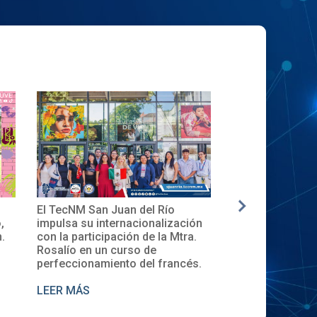
l Río
✨🎓Toma de Protesta del Comité
La nuev
nalización
Local del XXXII ENECB-CEA 2025
inicia 
e la Mtra.
en el TecNM San Juan del Río
Descubr
de
de Cur
l francés.
LEER MÁS
LEER 