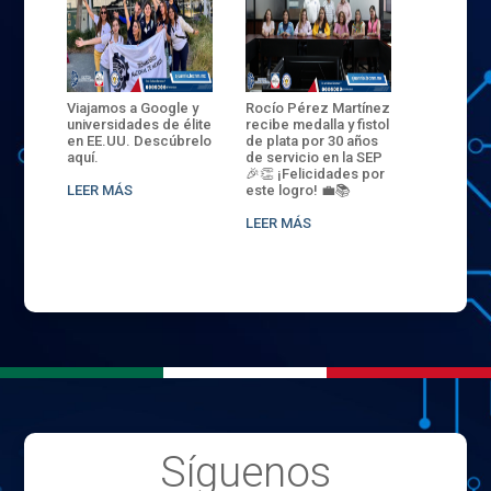
ANZA
Viajamos a Google y
Rocío Pérez Martínez
ENECB-CE
,
universidades de élite
recibe medalla y fistol
Arrancamo
EN EL
en EE.UU. Descúbrelo
de plata por 30 años
del ITSJR i
L
aquí.
de servicio en la SEP
batalla. 3
NCE
🎉👏 ¡Felicidades por
32 hombr
LEER MÁS
este logro! 💼📚
compiten
.
sede naci
LEER MÁS
LEER MÁS
Síguenos