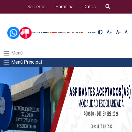
/usr/bin/ruby /www/wwwroot/sjuanrio.tecnm.mx/api/article.rb
Gobierno
Participa
Datos
B�squeda
alumnos/titulacionSalida del comando:
A+
A-
A
Menú
Menú Principal