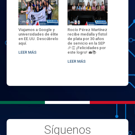
ANZA
Viajamos a Google y
Rocío Pérez Martínez
ENECB-CE
,
universidades de élite
recibe medalla y fistol
Arrancamo
EN EL
en EE.UU. Descúbrelo
de plata por 30 años
del ITSJR i
L
aquí.
de servicio en la SEP
batalla. 3
NCE
🎉👏 ¡Felicidades por
32 hombr
LEER MÁS
este logro! 💼📚
compiten
.
sede naci
LEER MÁS
LEER MÁS
Síguenos