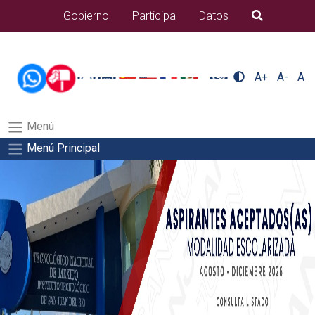
/usr/bin/ruby /www/wwwroot/sjuanrio.tecnm.mx/api/article.rb
Gobierno
Participa
Datos
B�squeda
alumnos/titulacionSalida del comando:
A+
A-
A
Menú
Menú Principal