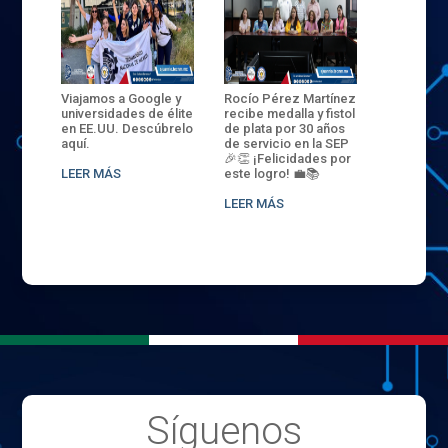
ANZA
Viajamos a Google y
Rocío Pérez Martínez
ENECB-CE
,
universidades de élite
recibe medalla y fistol
Arrancamo
EN EL
en EE.UU. Descúbrelo
de plata por 30 años
del ITSJR i
L
aquí.
de servicio en la SEP
batalla. 3
NCE
🎉👏 ¡Felicidades por
32 hombr
LEER MÁS
este logro! 💼📚
compiten
.
sede naci
LEER MÁS
LEER MÁS
Síguenos