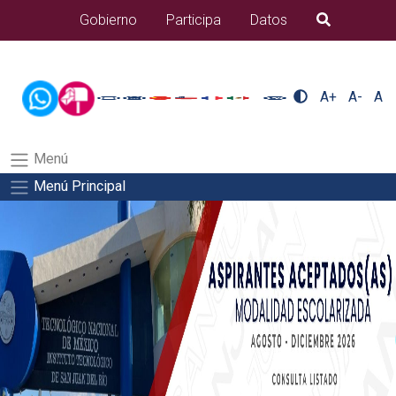
/usr/bin/ruby /www/wwwroot/sjuanrio.tecnm.mx/api/article.rb
Gobierno
Participa
Datos
B�squeda
alumnos/titulacionSalida del comando:
A+
A-
A
Menú
Menú Principal