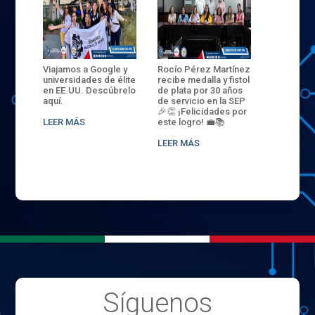
ANZA
Viajamos a Google y
Rocío Pérez Martínez
ENECB-CE
,
universidades de élite
recibe medalla y fistol
Arrancamo
EN EL
en EE.UU. Descúbrelo
de plata por 30 años
del ITSJR i
L
aquí.
de servicio en la SEP
batalla. 3
NCE
🎉👏 ¡Felicidades por
32 hombr
LEER MÁS
este logro! 💼📚
compiten
.
sede naci
LEER MÁS
LEER MÁS
Síguenos