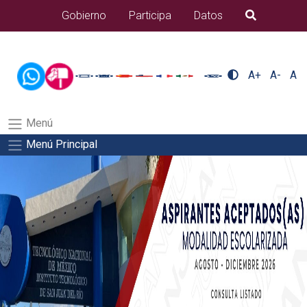
/usr/bin/ruby /www/wwwroot/sjuanrio.tecnm.mx/api/article.rb
Gobierno
Participa
Datos
B�squeda
alumnos/titulacionSalida del comando:
A+
A-
A
Menú
Menú Principal