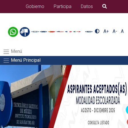
/usr/bin/ruby /www/wwwroot/sjuanrio.tecnm.mx/api/article.rb
Gobierno
Participa
Datos
B�squeda
alumnos/titulacionSalida del comando:
A+
A-
A
Menú
Menú Principal