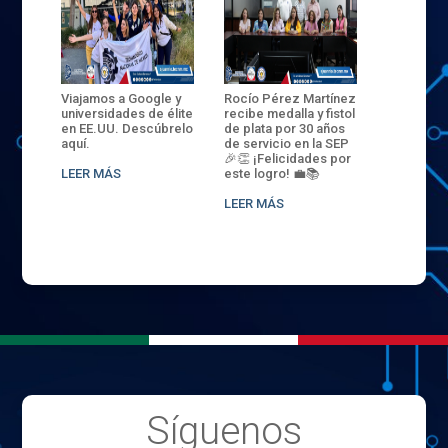
ANZA
Viajamos a Google y
Rocío Pérez Martínez
ENECB-CE
,
universidades de élite
recibe medalla y fistol
Arrancamo
EN EL
en EE.UU. Descúbrelo
de plata por 30 años
del ITSJR i
L
aquí.
de servicio en la SEP
batalla. 3
NCE
🎉👏 ¡Felicidades por
32 hombr
LEER MÁS
este logro! 💼📚
compiten
.
sede naci
LEER MÁS
LEER MÁS
Síguenos