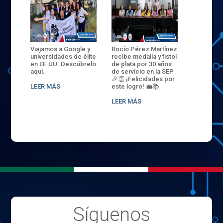
ANZA
Viajamos a Google y
Rocío Pérez Martínez
ENECB-CE
,
universidades de élite
recibe medalla y fistol
Arrancamo
EN EL
en EE.UU. Descúbrelo
de plata por 30 años
del ITSJR i
L
aquí.
de servicio en la SEP
batalla. 3
NCE
🎉👏 ¡Felicidades por
32 hombr
LEER MÁS
este logro! 💼📚
compiten
.
sede naci
LEER MÁS
LEER MÁS
Síguenos