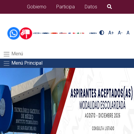
/usr/bin/ruby /www/wwwroot/sjuanrio.tecnm.mx/api/article.rb
Gobierno
Participa
Datos
B�squeda
alumnos/titulacionSalida del comando:
A+
A-
A
Menú
Menú Principal