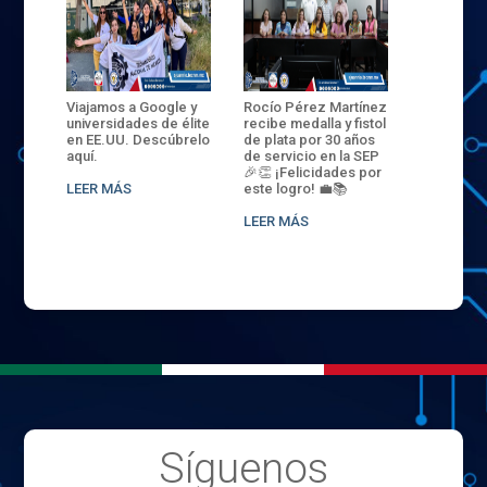
ANZA
Viajamos a Google y
Rocío Pérez Martínez
ENECB-CE
,
universidades de élite
recibe medalla y fistol
Arrancamo
EN EL
en EE.UU. Descúbrelo
de plata por 30 años
del ITSJR i
L
aquí.
de servicio en la SEP
batalla. 3
NCE
🎉👏 ¡Felicidades por
32 hombr
LEER MÁS
este logro! 💼📚
compiten
.
sede naci
LEER MÁS
LEER MÁS
Síguenos