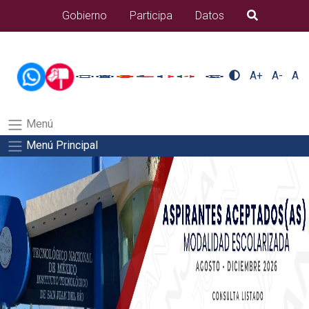
/usr/bin/ruby /www/wwwroot/sjuanrio.tecnm.mx/api/article.rb
Gobierno
Participa
Datos
B�squeda
alumnos/seguro-a-estudiantesSalida del comando:
A+
A-
A
Menú
Menú Principal