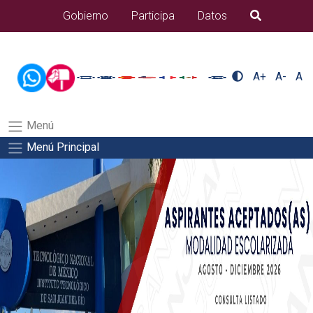
/usr/bin/ruby /www/wwwroot/sjuanrio.tecnm.mx/api/article.rb
Gobierno
Participa
Datos
B�squeda
alumnos/seguro-a-estudiantesSalida del comando:
A+
A-
A
Menú
Menú Principal