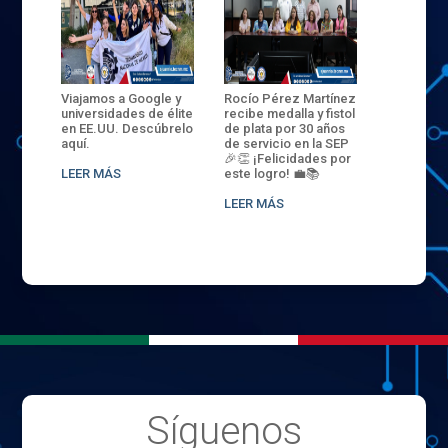
ANZA
Viajamos a Google y
Rocío Pérez Martínez
ENECB-CE
,
universidades de élite
recibe medalla y fistol
Arrancamo
EN EL
en EE.UU. Descúbrelo
de plata por 30 años
del ITSJR i
L
aquí.
de servicio en la SEP
batalla. 3
NCE
🎉👏 ¡Felicidades por
32 hombr
LEER MÁS
este logro! 💼📚
compiten
.
sede naci
LEER MÁS
LEER MÁS
Síguenos