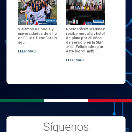
ANZA
Viajamos a Google y
Rocío Pérez Martínez
ENECB-CE
,
universidades de élite
recibe medalla y fistol
Arrancamo
EN EL
en EE.UU. Descúbrelo
de plata por 30 años
del ITSJR i
L
aquí.
de servicio en la SEP
batalla. 3
NCE
🎉👏 ¡Felicidades por
32 hombr
LEER MÁS
este logro! 💼📚
compiten
.
sede naci
LEER MÁS
LEER MÁS
Síguenos