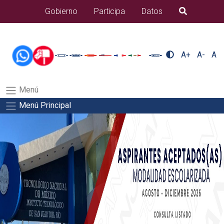
/usr/bin/ruby /www/wwwroot/sjuanrio.tecnm.mx/api/article.rb
Gobierno
Participa
Datos
B�squeda
alumnos/seguro-a-estudiantesSalida del comando:
A+
A-
A
Menú
Menú Principal