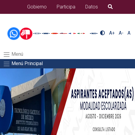
/usr/bin/ruby /www/wwwroot/sjuanrio.tecnm.mx/api/article.rb
Gobierno
Participa
Datos
B�squeda
alumnos/plantilla_tecnmSalida del comando:
A+
A-
A
Menú
Menú Principal