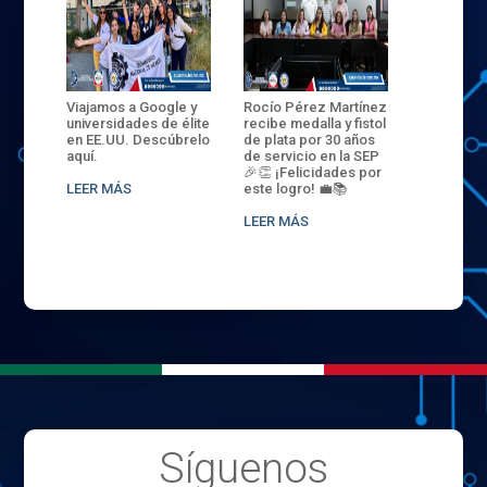
ANZA
Viajamos a Google y
Rocío Pérez Martínez
ENECB-CE
,
universidades de élite
recibe medalla y fistol
Arrancamo
EN EL
en EE.UU. Descúbrelo
de plata por 30 años
del ITSJR i
L
aquí.
de servicio en la SEP
batalla. 3
NCE
🎉👏 ¡Felicidades por
32 hombr
LEER MÁS
este logro! 💼📚
compiten
.
sede naci
LEER MÁS
LEER MÁS
Síguenos