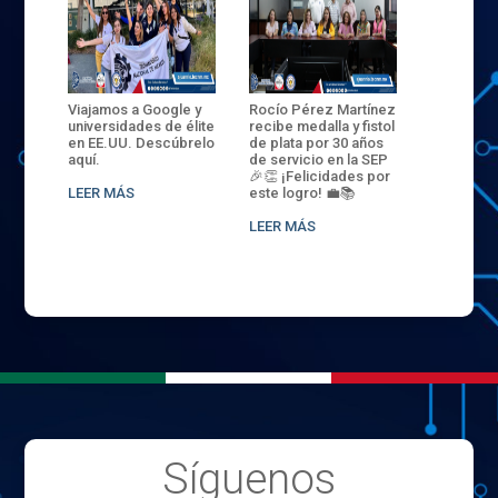
s a Google y
Rocío Pérez Martínez
ENECB-CEA 2025:
E
dades de élite
recibe medalla y fistol
Arrancamos La élite
s
U. Descúbrelo
de plata por 30 años
del ITSJR inicia la
m
de servicio en la SEP
batalla. 35 mujeres y
p
🎉👏 ¡Felicidades por
32 hombres
p
ÁS
este logro! 💼📚
compiten. Somos
D
sede nacional
LEER MÁS
LEER MÁS
L
Síguenos