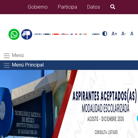
/usr/bin/ruby /www/wwwroot/sjuanrio.tecnm.mx/api/article.rb
Gobierno
Participa
Datos
B�squeda
alumnos/plantilla_tecnmSalida del comando:
A+
A-
A
Menú
Menú Principal