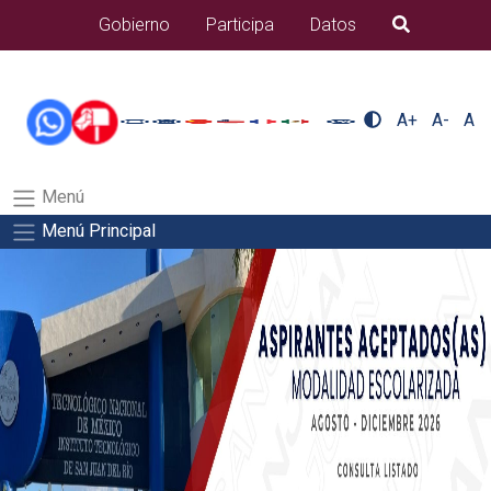
/usr/bin/ruby /www/wwwroot/sjuanrio.tecnm.mx/api/article.rb
Gobierno
Participa
Datos
B�squeda
alumnos/plantilla_tecnmSalida del comando:
A+
A-
A
Menú
Menú Principal