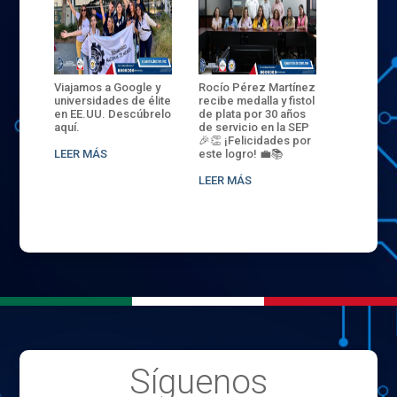
ANZA
Viajamos a Google y
Rocío Pérez Martínez
ENECB-CE
,
universidades de élite
recibe medalla y fistol
Arrancamo
EN EL
en EE.UU. Descúbrelo
de plata por 30 años
del ITSJR i
L
aquí.
de servicio en la SEP
batalla. 3
NCE
🎉👏 ¡Felicidades por
32 hombr
LEER MÁS
este logro! 💼📚
compiten
.
sede naci
LEER MÁS
LEER MÁS
Síguenos