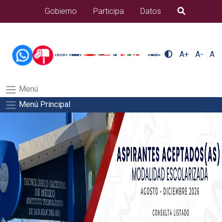
/usr/bin/ruby /www/wwwroot/sjuanrio.tecnm.mx/api/article.rb
Gobierno
Participa
Datos
B�squeda
alumnos/plantilla_tecnmSalida del comando:
A+
A-
A
Menú
Menú Principal