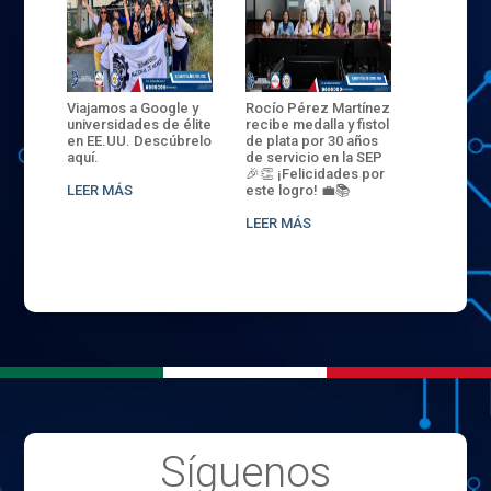
ANZA
Viajamos a Google y
Rocío Pérez Martínez
ENECB-CE
,
universidades de élite
recibe medalla y fistol
Arrancamo
EN EL
en EE.UU. Descúbrelo
de plata por 30 años
del ITSJR i
L
aquí.
de servicio en la SEP
batalla. 3
NCE
🎉👏 ¡Felicidades por
32 hombr
LEER MÁS
este logro! 💼📚
compiten
.
sede naci
LEER MÁS
LEER MÁS
Síguenos