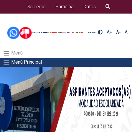
/usr/bin/ruby /www/wwwroot/sjuanrio.tecnm.mx/api/article.rb
Gobierno
Participa
Datos
B�squeda
alumnos/plantilla_tecnmSalida del comando:
A+
A-
A
Menú
Menú Principal