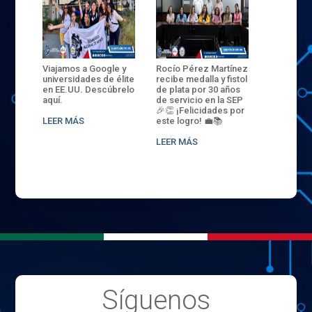
ANZA
Viajamos a Google y
Rocío Pérez Martínez
ENECB-CE
,
universidades de élite
recibe medalla y fistol
Arrancamo
EN EL
en EE.UU. Descúbrelo
de plata por 30 años
del ITSJR i
L
aquí.
de servicio en la SEP
batalla. 3
NCE
🎉👏 ¡Felicidades por
32 hombr
LEER MÁS
este logro! 💼📚
compiten
.
sede naci
LEER MÁS
LEER MÁS
Síguenos