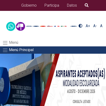
/usr/bin/ruby /www/wwwroot/sjuanrio.tecnm.mx/api/article.rb
Gobierno
Participa
Datos
B�squeda
alumnos/plantilla_tecnmSalida del comando:
A+
A-
A
Menú
Menú Principal