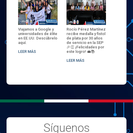
ANZA
Viajamos a Google y
Rocío Pérez Martínez
ENECB-CE
,
universidades de élite
recibe medalla y fistol
Arrancamo
EN EL
en EE.UU. Descúbrelo
de plata por 30 años
del ITSJR i
L
aquí.
de servicio en la SEP
batalla. 3
NCE
🎉👏 ¡Felicidades por
32 hombr
LEER MÁS
este logro! 💼📚
compiten
.
sede naci
LEER MÁS
LEER MÁS
Síguenos