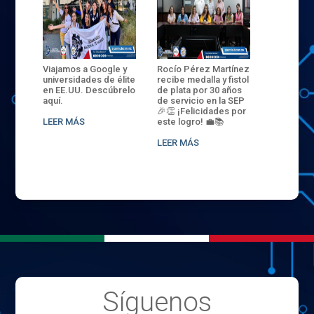
ANZA
Viajamos a Google y
Rocío Pérez Martínez
ENECB-CE
,
universidades de élite
recibe medalla y fistol
Arrancamo
EN EL
en EE.UU. Descúbrelo
de plata por 30 años
del ITSJR i
L
aquí.
de servicio en la SEP
batalla. 3
NCE
🎉👏 ¡Felicidades por
32 hombr
LEER MÁS
este logro! 💼📚
compiten
.
sede naci
LEER MÁS
LEER MÁS
Síguenos