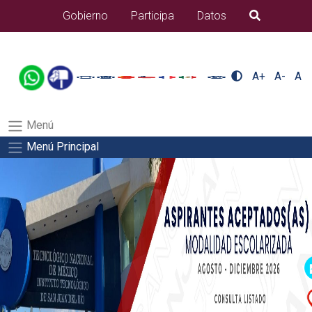
/usr/bin/ruby /www/wwwroot/sjuanrio.tecnm.mx/api/article.rb
Gobierno
Participa
Datos
B�squeda
alumnos/plantilla_tecnmSalida del comando:
A+
A-
A
Menú
Menú Principal