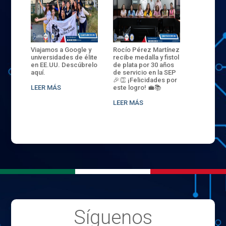
ANZA
Viajamos a Google y
Rocío Pérez Martínez
ENECB-CE
,
universidades de élite
recibe medalla y fistol
Arrancamo
EN EL
en EE.UU. Descúbrelo
de plata por 30 años
del ITSJR i
L
aquí.
de servicio en la SEP
batalla. 3
NCE
🎉👏 ¡Felicidades por
32 hombr
LEER MÁS
este logro! 💼📚
compiten
.
sede naci
LEER MÁS
LEER MÁS
Síguenos