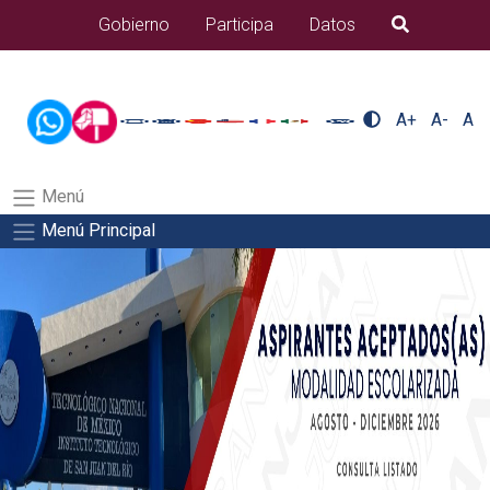
/usr/bin/ruby /www/wwwroot/sjuanrio.tecnm.mx/api/article.rb
Gobierno
Participa
Datos
B�squeda
alumnos/plantilla_tecnmSalida del comando:
A+
A-
A
Menú
Menú Principal